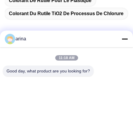
Colorant De Rutile Pour Le Plastique
Colorant Du Rutile TiO2 De Processus De Chlorure
arina
Contactez rapidement
11:18 AM
Adresse
Good day, what product are you looking for?
1er étage, No.40, No.69, rue moyenne de Zhengbei, rue de
Huayang, nouveau secteur de Tianfu, ville de Chengdu,
Sichuan, Chine
Télégramme
86-028-86539517
E-mail
chao.h@tinoxchem.com