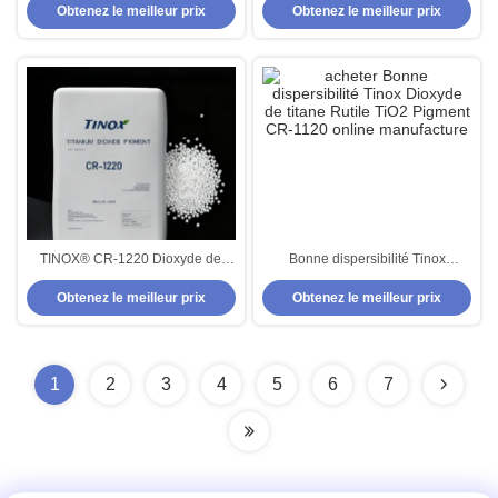
Obtenez le meilleur prix
Obtenez le meilleur prix
TiO2 Pigment
dioxyde de titane pour les
plastiques
TINOX® CR-1220 Dioxyde de
Bonne dispersibilité Tinox
titane par procédé de chlorure à
Dioxyde de titane Rutile TiO2
Obtenez le meilleur prix
Obtenez le meilleur prix
faible teneur en humidité, à teinte
Pigment CR-1120
bleue constante et à forte
résistance à la teinture pour
l'industrie du plastique
1
2
3
4
5
6
7