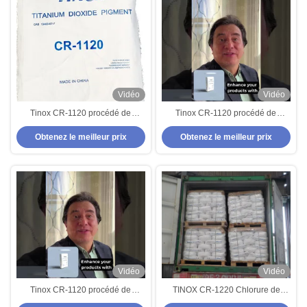
Vidéo
Vidéo
Tinox CR-1120 procédé de
Tinox CR-1120 procédé de
chlorure Dioxyde de titane Rutile
chlorure Dioxyde de titane Rutile
Obtenez le meilleur prix
Obtenez le meilleur prix
TiO2 Pigment
TiO2 Pigment
Vidéo
Vidéo
Tinox CR-1120 procédé de
TINOX CR-1220 Chlorure de
chlorure Dioxyde de titane Rutile
procédé Rutile pigment de