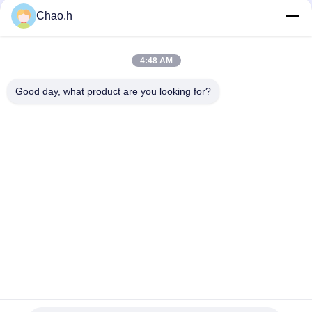
Chao.h
Contactez rapidement
4:48 AM
Adresse
Good day, what product are you looking for?
1er étage, No.40, No.69, rue moyenne de Zhengbei, rue de
Huayang, nouveau secteur de Tianfu, ville de Chengdu,
Sichuan, Chine
Télégramme
86-028-86539517
E-mail
chao.h@tinoxchem.com
Politique de confidentialité
|
Plan du site
| La Chine est bonne.