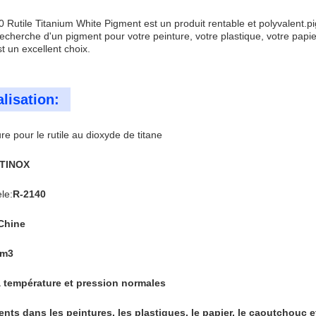
Rutile Titanium White Pigment est un produit rentable et polyvalent.p
recherche d'un pigment pour votre peinture, votre plastique, votre papi
t un excellent choix.
lisation:
e pour le rutile au dioxyde de titane
TINOX
le:
R-2140
Chine
cm3
à température et pression normales
nts dans les peintures, les plastiques, le papier, le caoutchouc e