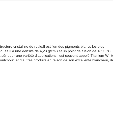
ture cristalline de rutile.Il est l'un des pigments blancs les plus
iques.Il a une densité de 4,23 g/cm3 et un point de fusion de 1890 °C. I
 sûr pour une variété d'applicationsIl est souvent appelé Titanium Whit
 caoutchouc et d'autres produits en raison de son excellente blancheur, d