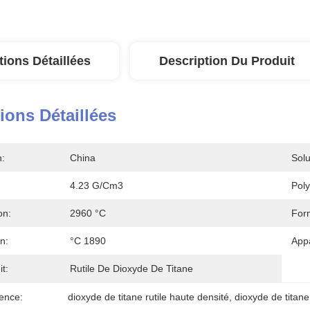
tions Détaillées
Description Du Produit
ions Détaillées
n:
China
Solu
4.23 G/cm3
Pol
on:
2960 °C
Form
n:
°C 1890
App
t:
Rutile De Dioxyde De Titane
ence:
dioxyde de titane rutile haute densité
, 
dioxyde de titane 