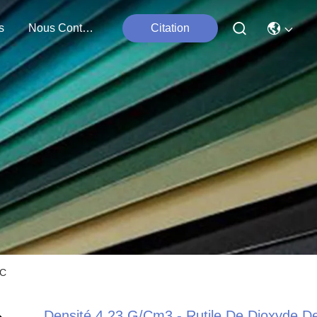
s
Nous Contacter
Citation
°C
Densité 4,23 G/cm3 - Rutile De Dioxyde D