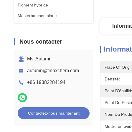
Pigment hybride
Masterbatches blanc
Informa
Nous contacter
Informat
Ms. Autumn
Place Of Origi
autumn@tinoxchem.com
Densité:
+86 19382284194
Point D'ébulliti
Point De Fusio
Contactez-nous maintenant
Nom Du Produi
Mettre en évid