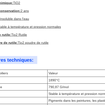
himique:
TiO2
conservation:
2 ans
Insoluble dans l'eau
table à température et pression normales
 rutile:
Tio2 Rutile
e de rutile:
Tio2 poudre de rutile
es techniques:
iliers
Valeur
1890°C
re
790,87 G/mol
Stable à température et pression nor
Pigments dans les peintures, les plast