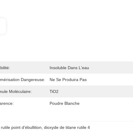
bilité:
Insoluble Dans L'eau
ymérisation Dangereuse:
Ne Se Produira Pas
ule Moléculaire:
TiO2
arence:
Poudre Blanche
rutile point d'ébullition
, 
dioxyde de titane rutile 4