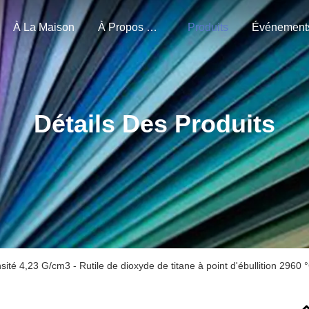
À La Maison
À Propos De Nous
Produits
Événement
Détails Des Produits
sité 4,23 G/cm3 - Rutile de dioxyde de titane à point d'ébullition 2960 