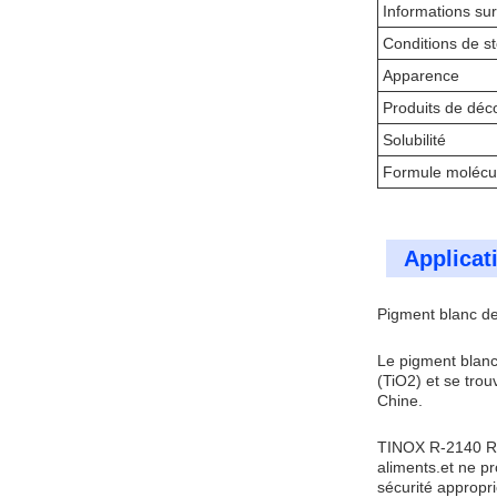
Informations sur
Conditions de s
Apparence
Produits de déc
Solubilité
Formule molécul
Applicat
Pigment blanc de 
Le pigment blanc 
(TiO2) et se tro
Chine.
TINOX R-2140 Rut
aliments.et ne p
sécurité appropri