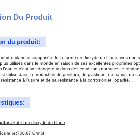
ion Du Produit
on du produit:
 poudre blanche composée de la forme en dioxyde de titane avec une struc
 plus utilisés dans le monde en raison de ses excellentes propriétés opt
s l'eau et n'est pas dangereux dans des conditions normales.le rendant
 est utilisé dans la production de peinture, de plastique, de papier, de
 résistance à l'usure et de sa résistance à la corrosion.et l'opacité.
istiques:
oduit:
Rutile de dioxyde de titane
culaire:
790,87 G/mol