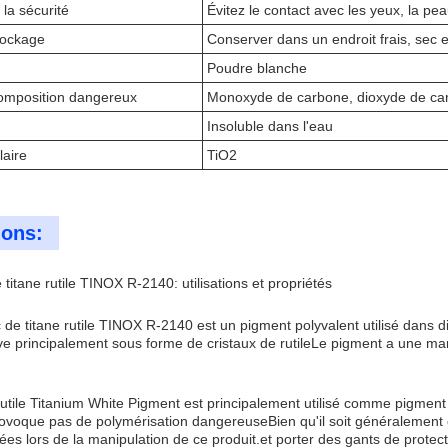
 la sécurité
Évitez le contact avec les yeux, la pe
tockage
Conserver dans un endroit frais, sec e
Poudre blanche
omposition dangereux
Monoxyde de carbone, dioxyde de car
Insoluble dans l'eau
aire
TiO2
ions:
titane rutile TINOX R-2140: utilisations et propriétés
de titane rutile TINOX R-2140 est un pigment polyvalent utilisé dans di
uve principalement sous forme de cristaux de rutileLe pigment a une 
ile Titanium White Pigment est principalement utilisé comme pigment dan
rovoque pas de polymérisation dangereuseBien qu'il soit généralement
ées lors de la manipulation de ce produit.et porter des gants de protec