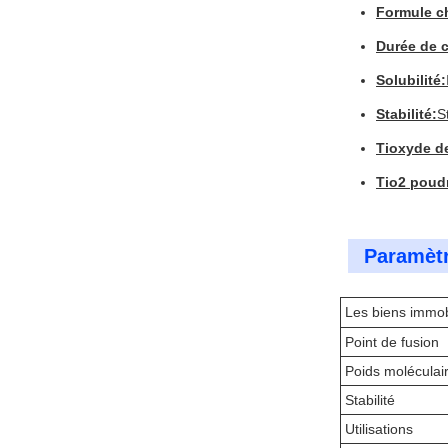
Formule c
Durée de 
Solubilité:
Stabilité:
S
Tioxyde de
Tio2 poudr
Paramètr
Les biens immob
Point de fusion
Poids moléculai
Stabilité
Utilisations