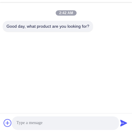
Contactez rapidement
2:42 AM
Adresse
1er étage, No.40, No.69, rue moyenne de Zhengbei, rue de
Good day, what product are you looking for?
Huayang, nouveau secteur de Tianfu, ville de Chengdu,
Sichuan, Chine
Télégramme
86-028-86539517
E-mail
chao.h@tinoxchem.com
Politique de confidentialité
|
Plan du site
| La Chine est bonne.
Qualité Rutile de dioxyde de titane Le fournisseur. 2022-2026
Tinox Chemical Co., Ltd. Tout. Les droits sont réservés.