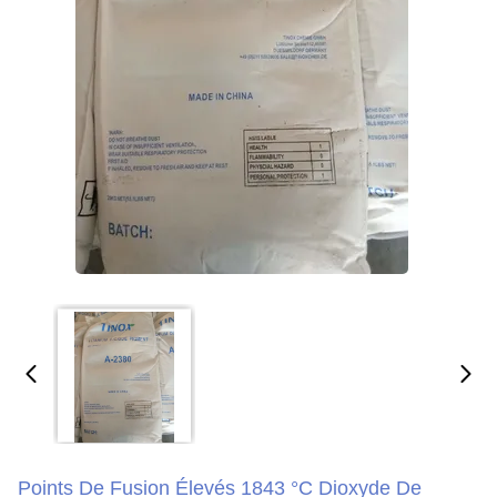
Points De Fusion Élevés 1843 °C Dioxyde De