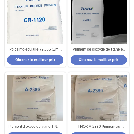
Poids moléculaire 79,866 G/mol
Pigment de dioxyde de titane en
pour le pigment au dioxyde de
poudre blanche pour applications
Obtenez le meilleur prix
Obtenez le meilleur prix
titane - Protection UV
multiples Point d'ébullition 2960
°C
Pigment dioxyde de titane TINOX
TINOX A-2380 Pigment au
A-2380 avec haute blancheur et
dioxyde de titane pour caoutchouc