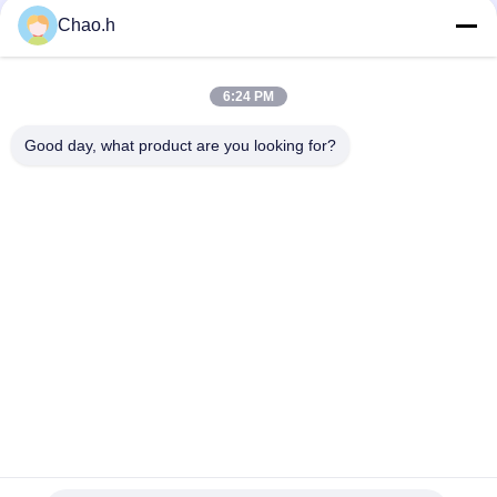
Chao.h
Contactez rapidement
6:24 PM
Adresse
Good day, what product are you looking for?
1er étage, No.40, No.69, rue moyenne de Zhengbei, rue de
Huayang, nouveau secteur de Tianfu, ville de Chengdu,
Sichuan, Chine
Télégramme
86-028-86539517
E-mail
chao.h@tinoxchem.com
Politique de confidentialité
|
Plan du site
| La Chine est bonne.